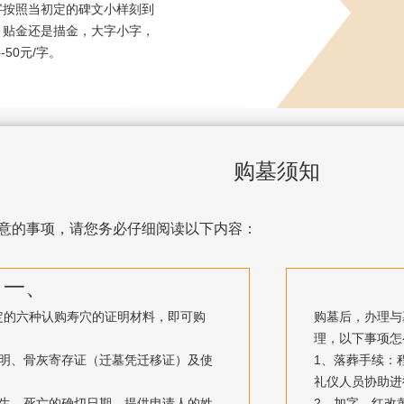
字按照当初定的碑文小样刻到
，贴金还是描金，大字小字，
-50元/字。
购墓须知
意的事项，请您务必仔细阅读以下内容：
一、
定的六种认购寿穴的证明材料，即可购
购墓后，办理与
理，以下事项怎
证明、骨灰寄存证（迁墓凭迁移证）及使
1、落葬手续：
礼仪人员协助进
出生、死亡的确切日期，提供申请人的姓
2、加字、红改