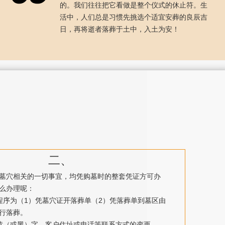
的。我们往往把它看做是整个仪式的休止符。生
活中，人们总是习惯先挑选个适宜安葬的良辰吉
日，再将逝者落葬于土中，入土为安！
二、
墓穴相关的一切事宜，均凭购墓时的整套凭证方可办
么办理呢：
程序为（1）凭墓穴证开落葬单（2）凭落葬单到墓区由
行落葬。
黄（或黑）字、客户住址或电话等联系方式的变更。