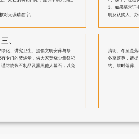
3、如果墓穴证
，核对无误请签字。
明及认购人、办
三、
护绿化、讲究卫生、提倡文明安葬与祭
清明、冬至是落
都有专门的焚烧堂，供大家焚烧少量祭祀
冬至落葬，请提
，谨防烧裂石制品及熏黑他人墓石，以免
约、错时落葬。