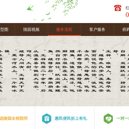
0
墓型图
陵园视频
服务流程
客户服务
殡
选陵园全程陪同
惠民便民折上有礼
一对一