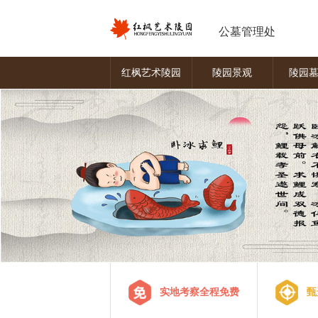
公墓管理处
红枫艺术陵园
陵园景观
陵园
实地考察全程免费
甄