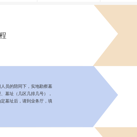
程
问人员的陪同下，实地勘察墓
型、墓址（几区几排几号），
确定墓址后，请到业务厅，填